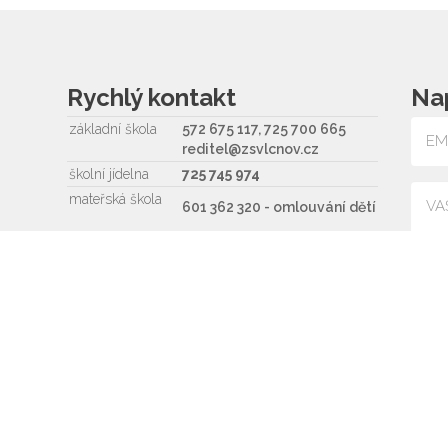
Rychlý kontakt
Na
základní škola
572 675 117, 725 700 665
reditel@zsvlcnov.cz
školní jídelna
725 745 974
mateřská škola
601 362 320 - omlouvání dětí
725 966 530 - zástupkyně
MŠ
ms.zsvlcnov@seznam.cz
Souh
ředitel
572 675 117, 725 700 665