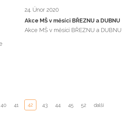
24. Únor 2020
Akce MŠ v měsíci BŘEZNU a DUBNU
Akce MŠ v měsíci BŘEZNU a DUBNU
e
42
40
41
43
44
45
52
další