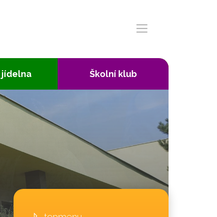
 jídelna
Školní klub
topmenu