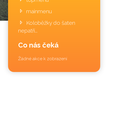
mainmenu
Koloběžky do šaten
nepatří...
Co nás čeká
Žádné akce k zobrazení