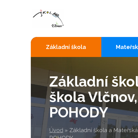
Základní škola
Mateřsk
Základní ško
škola Vlčnov
POHODY
Úvod
»
Základní škola a Mateřsk
POHODY