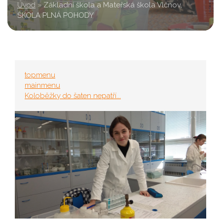
Úvod
»
Základní škola a Mateřská škola Vlčnov,
ŠKOLA PLNÁ POHODY
topmenu
mainmenu
Koloběžky do šaten nepatří...