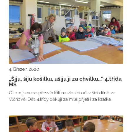
4. Březen 2020
„Šiju, šiju košilku, ušiju ji za chvilku...“ 4.třída
MŠ
O tom jsme se přesvědčili na vlastní oči v šicí dílně ve
Vlčnově. Děti 4.třídy děkují za milé přijetí i za lízátka.