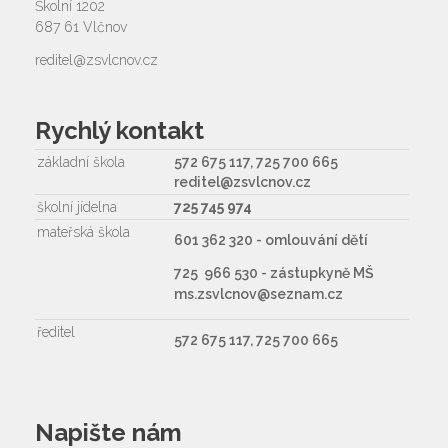
Školní 1202
687 61 Vlčnov
reditel@zsvlcnov.cz
Rychlý kontakt
základní škola
572 675 117, 725 700 665
reditel@zsvlcnov.cz
školní jídelna
725 745 974
mateřská škola
601 362 320 - omlouvání dětí
725 966 530 - zástupkyně MŠ
ms.zsvlcnov@seznam.cz
ředitel
572 675 117, 725 700 665
Napište nám