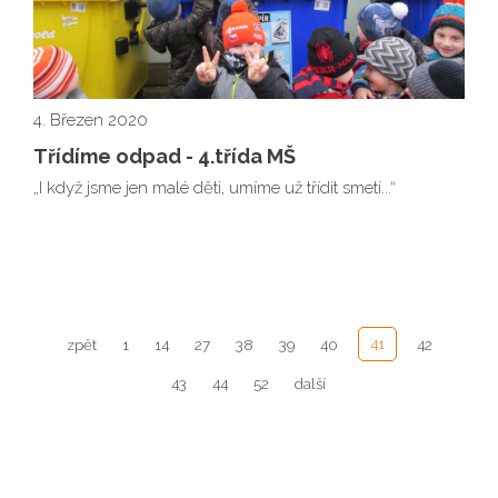
4. Březen 2020
Třídíme odpad - 4.třída MŠ
„I když jsme jen malé děti, umíme už třídit smetí...“
41
zpět
1
14
27
38
39
40
42
43
44
52
další