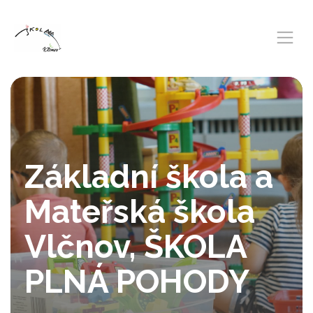
Základní škola a
Mateřská škola
Vlčnov, ŠKOLA
PLNÁ POHODY