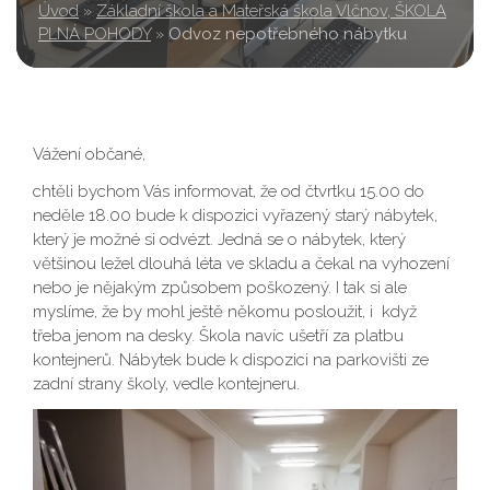
Úvod
»
Základní škola a Mateřská škola Vlčnov, ŠKOLA
PLNÁ POHODY
»
Odvoz nepotřebného nábytku
Vážení občané,
chtěli bychom Vás informovat, že od čtvrtku 15.00 do
neděle 18.00 bude k dispozici vyřazený starý nábytek,
který je možné si odvézt. Jedná se o nábytek, který
většinou ležel dlouhá léta ve skladu a čekal na vyhození
nebo je nějakým způsobem poškozený. I tak si ale
myslíme, že by mohl ještě někomu posloužit, i když
třeba jenom na desky. Škola navíc ušetří za platbu
kontejnerů. Nábytek bude k dispozici na parkovišti ze
zadní strany školy, vedle kontejneru.