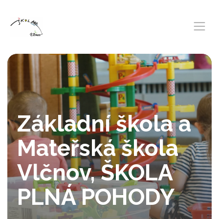
Základní škola a
Mateřská škola
Vlčnov, ŠKOLA
PLNÁ POHODY