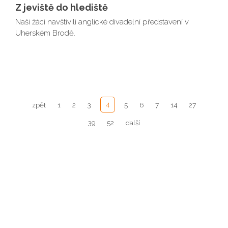
Z jeviště do hlediště
Naši žáci navštívili anglické divadelní představení v
Uherském Brodě.
4
zpět
1
2
3
5
6
7
14
27
39
52
další