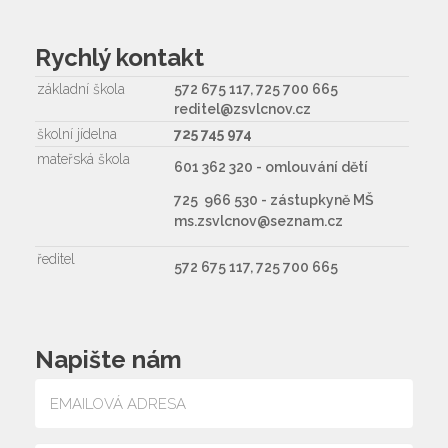
Rychlý kontakt
základní škola
572 675 117, 725 700 665
reditel@zsvlcnov.cz
školní jídelna
725 745 974
mateřská škola
601 362 320 - omlouvání dětí
725 966 530 - zástupkyně MŠ
ms.zsvlcnov@seznam.cz
ředitel
572 675 117, 725 700 665
Napište nám