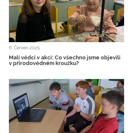
6. Červen 2025
Malí vědci v akci: Co všechno jsme objevili
v přírodovědném kroužku?