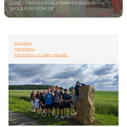
Úvod
»
Základní škola a Mateřská škola Vlčnov,
ŠKOLA PLNÁ POHODY
topmenu
mainmenu
Koloběžky do šaten nepatří...