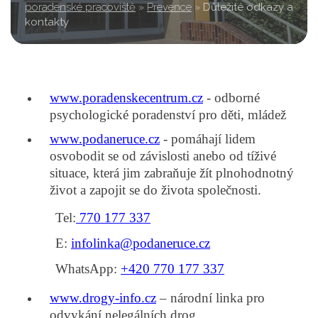
poradenské pracoviště
»
Prevence
»
Důležité odkazy a
kontakty
www.poradenskecentrum.cz
- odborné
psychologické poradenství pro děti, mládež
www.podaneruce.cz
-
pomáhají lidem
osvobodit se od závislosti anebo od tíživé
situace, která jim zabraňuje žít plnohodnotný
život a zapojit se do života společnosti.
Tel:
770 177 337
E:
infolinka@podaneruce.cz
WhatsApp:
+420 770 177 337
www.drogy-info.cz
– národní linka pro
odvykání nelegálních drog