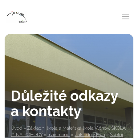
Důležité odkazy
a kontakty
Úvod
»
Základní škola a Mateřská škola Vlčnov, ŠKOLA
PLNÁ POHODY
»
mainmenu
»
Základní škola
»
Školní