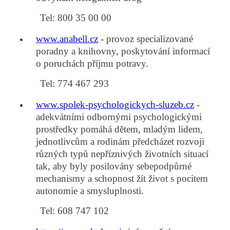
Tel: 800 35 00 00
www.anabell.cz
-
provoz specializované
poradny a knihovny, poskytování informací
o poruchách příjmu potravy.
Tel: 774 467 293
www.spolek-psychologickych-sluzeb.cz
-
adekvátními odbornými psychologickými
prostředky pomáhá dětem, mladým lidem,
jednotlivcům a rodinám předcházet rozvoji
různých typů nepříznivých životních situací
tak, aby byly posilovány sebepodpůrné
mechanismy a schopnost žít život s pocitem
autonomie a smysluplnosti.
Tel: 608 747 102