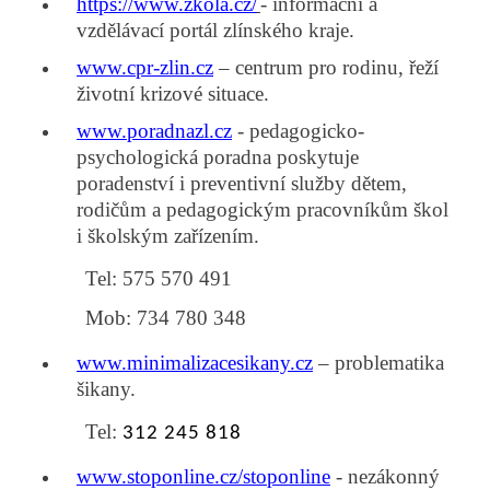
https://www.zkola.cz/
- informační a
vzdělávací portál zlínského kraje.
www.cpr-zlin.cz
– centrum pro rodinu, řeží
životní krizové situace.
www.poradnazl.cz
-
pedagogicko-
psychologická poradna poskytuje
poradenství i preventivní služby dětem,
rodičům a pedagogickým pracovníkům škol
i školským zařízením.
Tel: 575 570 491
Mob: 734 780 348
www.minimalizacesikany.cz
– problematika
šikany.
Tel:
312 245 818
www.stoponline.cz/stoponline
- nezákonný