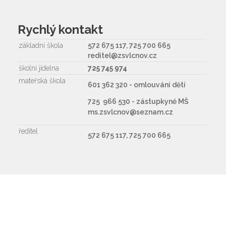
Rychlý kontakt
základní škola
572 675 117, 725 700 665
reditel@zsvlcnov.cz
školní jídelna
725 745 974
mateřská škola
601 362 320 - omlouvání dětí
725 966 530 - zástupkyně MŠ
ms.zsvlcnov@seznam.cz
ředitel
572 675 117, 725 700 665
Napište nám