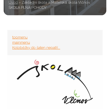
Úvod
»
Základní škola a Mateřská škola Vlčnov,
ŠKOLA PLNÁ POHODY
topmenu
mainmenu
Koloběžky do šaten nepatří...