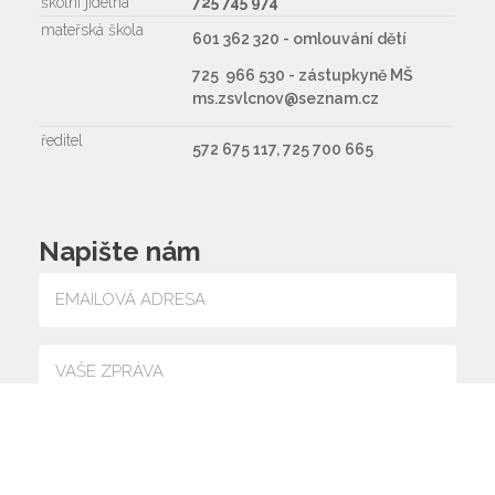
školní jídelna
725 745 974
mateřská škola
601 362 320 - omlouvání dětí
725 966 530 - zástupkyně MŠ
ms.zsvlcnov@seznam.cz
ředitel
572 675 117, 725 700 665
Napište nám
Souhlasím se zpracováním osobních údajů