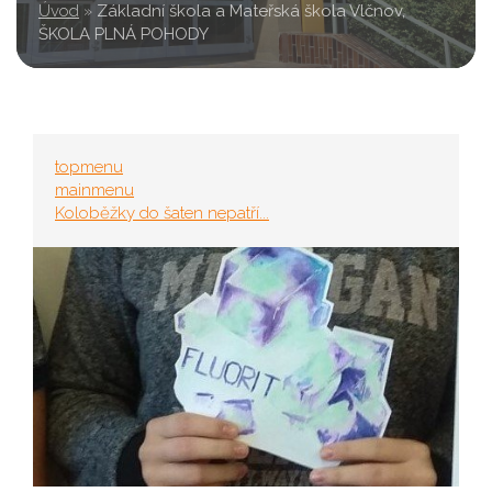
Úvod
»
Základní škola a Mateřská škola Vlčnov,
ŠKOLA PLNÁ POHODY
topmenu
mainmenu
Koloběžky do šaten nepatří...