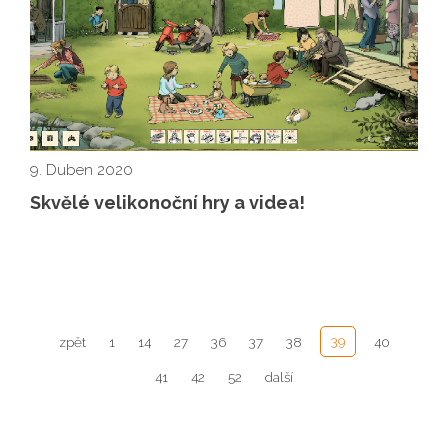
9. Duben 2020
Skvělé velikonoční hry a videa!
39
zpět
1
14
27
36
37
38
40
41
42
52
další