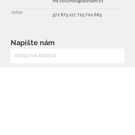
ms.zsvlcnov@seznam.cz
ředitel
572 675 117, 725 700 665
Napište nám
Souhlasím se zpracováním osobních údajů