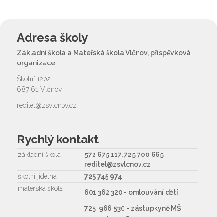
Adresa školy
Základní škola a Mateřská škola Vlčnov, příspěvková
organizace
Školní 1202
687 61 Vlčnov
reditel@zsvlcnov.cz
Rychlý kontakt
základní škola
572 675 117, 725 700 665
reditel@zsvlcnov.cz
školní jídelna
725 745 974
mateřská škola
601 362 320 - omlouvání dětí
725 966 530 - zástupkyně MŠ