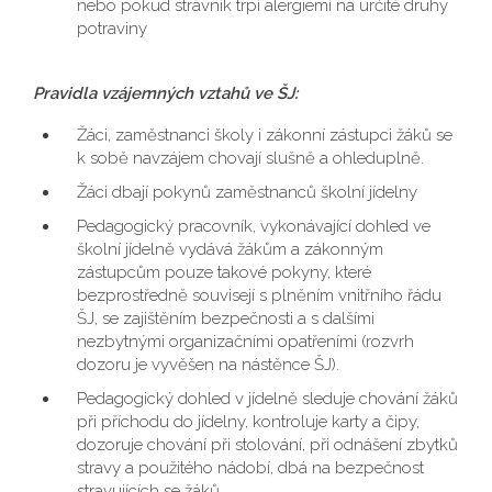
nebo pokud strávník trpí alergiemi na určité druhy
potraviny
Pravidla vzájemných vztahů ve ŠJ:
Žáci, zaměstnanci školy i zákonní zástupci žáků se
k sobě navzájem chovají slušně a ohleduplně.
Žáci dbají pokynů zaměstnanců školní jídelny
Pedagogický pracovník, vykonávající dohled ve
školní jídelně vydává žákům a zákonným
zástupcům pouze takové pokyny, které
bezprostředně souvisejí s plněním vnitřního řádu
ŠJ, se zajištěním bezpečnosti a s dalšími
nezbytnými organizačními opatřeními (rozvrh
dozoru je vyvěšen na nástěnce ŠJ).
Pedagogický dohled v jídelně sleduje chování žáků
při příchodu do jídelny, kontroluje karty a čipy,
dozoruje chování při stolování, při odnášení zbytků
stravy a použitého nádobí, dbá na bezpečnost
stravujících se žáků.