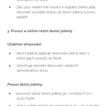
Žáci jsou vedeni (ne nuceni) k dojídání svého jídla,
nevynáší součásti obědu ze školní jídelny (ovoce,
dezert).
3. Provoz a vnitřní režim školní jídelny
Účastníci stravování:
školní jídelna zajišťuje stravování dětí a žáků v
době jejich pobytu ve škole
umožňuje závodní stravování vlastních
zaměstnanců školy
Provoz školní jídelny:
provozní doba školní jídelny je v rozmezí 6:00 –
14:30 hodin
doba výdeje obědů je v rozmezí 11:30 – 13:45 hodin