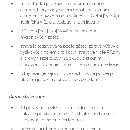
na jídelníčku je u každého pokrmu označen
alergen, který daný pokrm obsahuje, seznam
alergenů je uveden na nástěnce ve školní jídelně, u
jídelníčku v ŠJ a u vedoucí školní jídelny
příprava jídel je zajišťována na základě
hygienických zásad
strava je sestavována podle zásad zdravé výživy a
výživových norem pro školní stravování dle Přílohy
č. 1 k vyhlášce č. 107/2005Sb., o školním
stravování, v platném znění, tzv. spotřebního koše
pitný režim je zajištěn v základní škole pouze při
hlavním jídle, v mateřské škole celodenně
Dietní stravování:
ŠJ poskytne bezlepkovou a šetřící dietu, na
základě potvrzení od lékaře, dohled nad dietním
stravováním má nutriční terapeut
personál kuchyně je proškolen nutričním