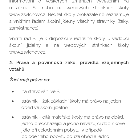
informování o veškerých změnách vyvěšením na
nástěnce ŠJ nebo na webových stránkách školy
www.zsvlcnov.cz. Ředitel školy prokazatelně seznamuje
s vnitřním řádem školní jídelny všechny strávníky (žáky,
zaměstnance).
Vnitřní řád ŠJ je k dispozici v ředitelně školy, u vedoucí
školní jídelny a na webových stránkách školy
www.zsvlcnov.cz.
2. Práva a povinnosti žáků, pravidla vzájemných
vztahů
Žáci mají právo na:
na stravování ve ŠJ
strávník – žák základní školy má právo na jeden
oběd ve školní jídelně
strávník – dítě mateřské školy má právo na oběd,
jedno předcházející a jedno navazující doplňkové
jídlo při celodenním pobytu, v případě
polodenního pobytu pouze oběd a jedno