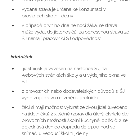
vydaná strava je určena ke konzumaci v
prostorách školní jídelny
v případě prvního dne nemoci žáka, se strava
může vydat do jídlonosičů, za odnesenou stravu ze
ŠJ nemají pracovníci ŠJ odpovědnost
Jídelníček:
jídelníček je vyvěšen na nástěnce ŠJ, na
webových stránkách školy a u výdejního okna ve
ŠJ
z provozních nebo dodavatelských důvodů si ŠJ
vyhrazuje právo na změnu jídelníčku
žáci si mají možnost vybírat ze dvou jídel (uvedeno
na jídelníčku) 2 x týdně (zpravidla úterý, čtvrtek) dle
provozních možností školní kuchyně, oběd č. 2 se
objednává den do dopředu do 14:00 hod ve
snímači u vedoucí školní jídelny