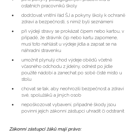
ostatních pracovníků školy
dodržovat vnitřní řád ŠJ a pokyny školy k ochraně
zdraví a bezpečnosti, s nimiž byli seznámeni
při výdeji stravy se prokázat čipem nebo kartou, v
případě, že strávník čip nebo kartu zapomene,
musí toto nahlásit u výdeje jídla a zapsat se na
náhradní stravenku
umožnit plynulý chod výdeje obědů včetně
včasného odchodu z jídelny, odnést po jídle
použité nádobí a zanechat po sobě čisté místo u
stolu
chovat se tak, aby neohrozili bezpečnost a zdraví
své, spolužáků a jiných osob
nepoškozovat vybavení, případné škody jsou
povinni jejich zákonní zástupci uhradit či odstranit
Zákonní zástupci žáků mají právo: