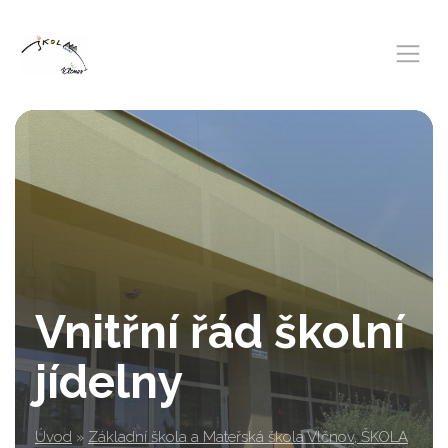
Vnitřní řád školní
jídelny
Úvod
»
Základní škola a Mateřská škola Vlčnov, ŠKOLA