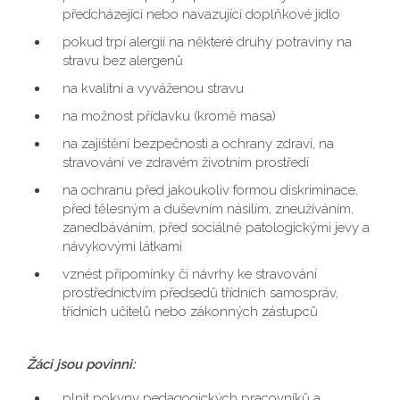
předcházející nebo navazující doplňkové jídlo
pokud trpí alergií na některé druhy potraviny na
stravu bez alergenů
na kvalitní a vyváženou stravu
na možnost přídavku (kromě masa)
na zajištění bezpečnosti a ochrany zdraví, na
stravování ve zdravém životním prostředí
na ochranu před jakoukoliv formou diskriminace,
před tělesným a duševním násilím, zneužíváním,
zanedbáváním, před sociálně patologickými jevy a
návykovými látkami
vznést připomínky či návrhy ke stravování
prostřednictvím předsedů třídních samospráv,
třídních učitelů nebo zákonných zástupců
Žáci jsou povinni:
plnit pokyny pedagogických pracovníků a