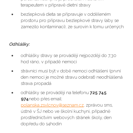
terapeutem v přípravě dietní stravy
bezlepková dieta se připravuje v odděleném
prostoru pro přípravu bezlepkové stravy (aby se
zamezilo kontaminaci), ze surovin k tomu určených
Odhlášky:
odhlášky stravy se provádějí nejpozději do 7,30
hod ráno, v případě nemoci
strávníci musí být v době nemoci odhlášeni (první
den nemoci je možné stravu odebrat) neodhlášená
strava propadá
odhlášky se provádějí na telefonu
725 745
974
nebo přes email:
polanska.zsvlcnov@seznam.cz
, zprávou sms,
ústně v ŠJ nebo ve školní kuchyni, případně
prostřednictvím webových stránek školy, den
dopředu do 14hodin