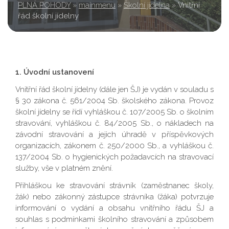
PLNÁ POHODY
»
mainmenu
»
Školní jídelna
»
Vnitřní
řád školní jídelny
1. Úvodní ustanovení
Vnitřní řád školní jídelny (dále jen ŠJ) je vydán v souladu s
§ 30 zákona č. 561/2004 Sb. školského zákona. Provoz
školní jídelny se řídí vyhláškou č. 107/2005 Sb. o školním
stravování, vyhláškou č. 84/2005 Sb., o nákladech na
závodní stravování a jejich úhradě v příspěvkových
organizacích, zákonem č. 250/2000 Sb., a vyhláškou č.
137/2004 Sb. o hygienických požadavcích na stravovací
služby, vše v platném znění.
Přihláškou ke stravování strávník (zaměstnanec školy,
žák) nebo zákonný zástupce strávníka (žáka) potvrzuje
informování o vydání a obsahu vnitřního řádu ŠJ a
souhlas s podmínkami školního stravování a způsobem