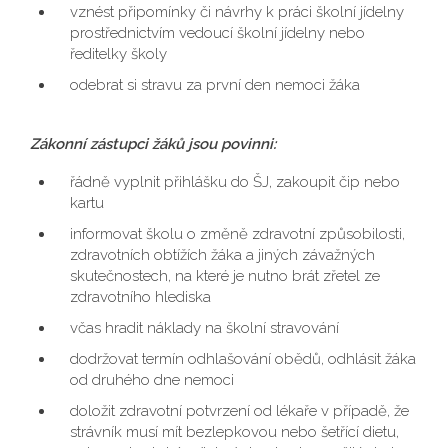
vznést připomínky či návrhy k práci školní jídelny
prostřednictvím vedoucí školní jídelny nebo
ředitelky školy
odebrat si stravu za první den nemoci žáka
Zákonní zástupci žáků jsou povinni:
řádně vyplnit přihlášku do ŠJ, zakoupit čip nebo
kartu
informovat školu o změně zdravotní způsobilosti,
zdravotních obtížích žáka a jiných závažných
skutečnostech, na které je nutno brát zřetel ze
zdravotního hlediska
včas hradit náklady na školní stravování
dodržovat termín odhlašování obědů, odhlásit žáka
od druhého dne nemoci
doložit zdravotní potvrzení od lékaře v případě, že
strávník musí mít bezlepkovou nebo šetřící dietu,