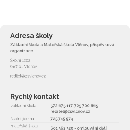
Adresa školy
Základní škola a Mateřská škola Vlčnov, příspěvková
organizace
Školní 1202
687 61 Vlčnov
reditel@zsvlcnov.cz
Rychlý kontakt
základní škola
572 675 117, 725 700 665
reditel@zsvlcnov.cz
školní jídelna
725 745 974
mateřská škola
601 362 320 - omlouvání dětí