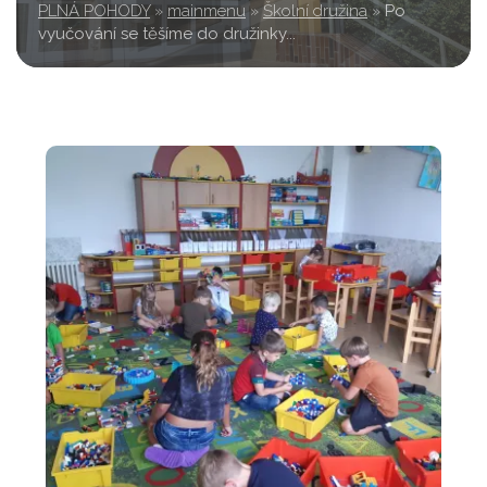
PLNÁ POHODY
»
mainmenu
»
Školní družina
»
Po
vyučování se těšíme do družinky...