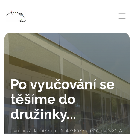
Po vyučování se
těšíme do
družinky...
Úvod
»
Základní škola a Mateřská škola Vlčnov, ŠKOLA