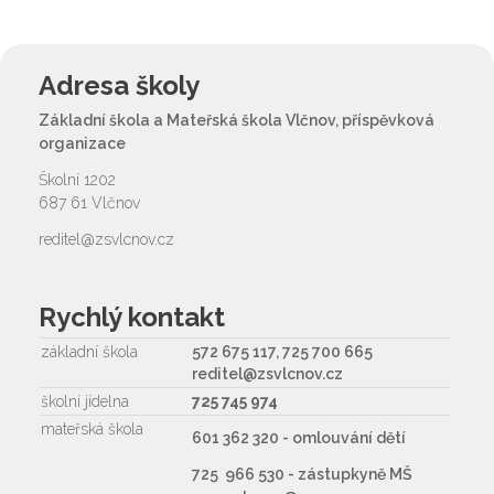
Adresa školy
Základní škola a Mateřská škola Vlčnov, příspěvková
organizace
Školní 1202
687 61 Vlčnov
reditel@zsvlcnov.cz
Rychlý kontakt
základní škola
572 675 117, 725 700 665
reditel@zsvlcnov.cz
školní jídelna
725 745 974
mateřská škola
601 362 320 - omlouvání dětí
725 966 530 - zástupkyně MŠ