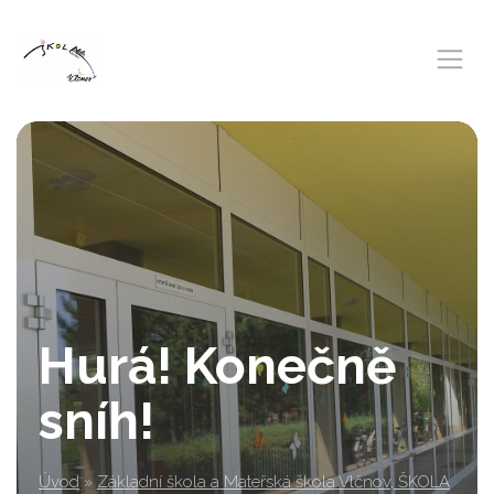
Hurá! Konečně
sníh!
Úvod
»
Základní škola a Mateřská škola Vlčnov, ŠKOLA