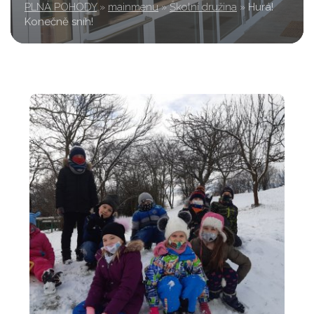
PLNÁ POHODY
»
mainmenu
»
Školní družina
»
Hurá!
Konečně sníh!