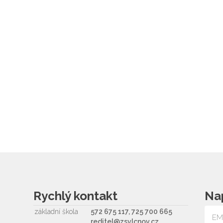
Rychlý kontakt
Na
základní škola
572 675 117, 725 700 665
reditel@zsvlcnov.cz