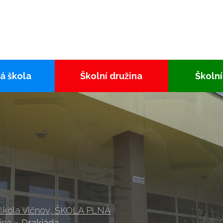
á škola
Školní družina
Školní
 škola Vlčnov, ŠKOLA PLNÁ
ina
»
Drakiáda