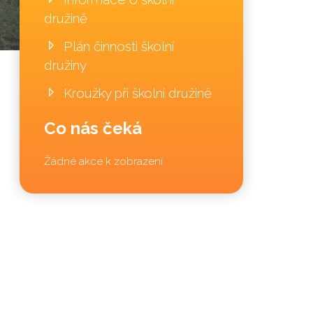
družině
Plán činnosti školní
družiny
Kroužky při školní družině
Co nás čeká
Žádné akce k zobrazení