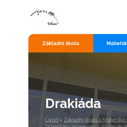
Základní škola
Mateřsk
Drakiáda
Úvod
»
Základní škola a Mateřská
POHODY
»
mainmenu
»
Školní druž