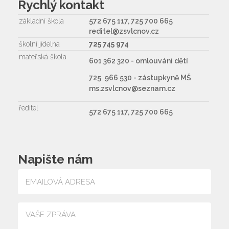
Rychlý kontakt
základní škola
572 675 117, 725 700 665
reditel@zsvlcnov.cz
školní jídelna
725 745 974
mateřská škola
601 362 320 - omlouvání dětí
725 966 530 - zástupkyně MŠ
ms.zsvlcnov@seznam.cz
ředitel
572 675 117, 725 700 665
Napište nám