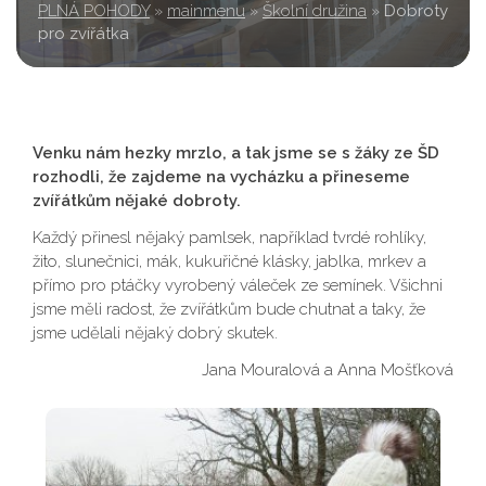
PLNÁ POHODY
»
mainmenu
»
Školní družina
»
Dobroty
pro zvířátka
Venku nám hezky mrzlo, a tak jsme se s žáky ze ŠD
rozhodli, že zajdeme na vycházku a přineseme
zvířátkům nějaké dobroty.
Každý přinesl nějaký pamlsek, například tvrdé rohlíky,
žito, slunečnici, mák, kukuřičné klásky, jablka, mrkev a
přímo pro ptáčky vyrobený váleček ze semínek. Všichni
jsme měli radost, že zvířátkům bude chutnat a taky, že
jsme udělali nějaký dobrý skutek.
Jana Mouralová a Anna Mošťková