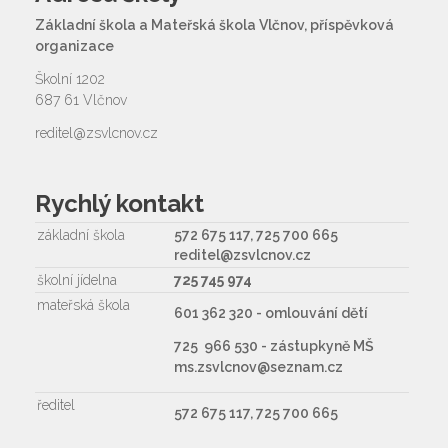
Základní škola a Mateřská škola Vlčnov, příspěvková
organizace
Školní 1202
687 61 Vlčnov
reditel@zsvlcnov.cz
Rychlý kontakt
základní škola
572 675 117, 725 700 665
reditel@zsvlcnov.cz
školní jídelna
725 745 974
mateřská škola
601 362 320 - omlouvání dětí
725 966 530 - zástupkyně MŠ
ms.zsvlcnov@seznam.cz
ředitel
572 675 117, 725 700 665