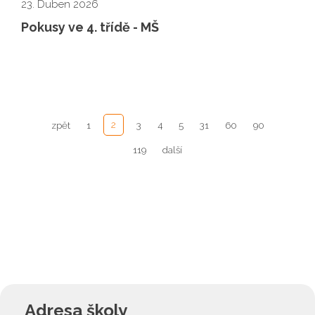
23. Duben 2026
Pokusy ve 4. třídě - MŠ
2
zpět
1
3
4
5
31
60
90
119
další
Adresa školy