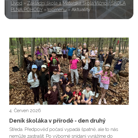
Úvod
»
Základní škola a Mateřská škola Vlčnov, ŠKOLA
PLNÁ POHODY
»
topmenu
»
Aktuality
4. Červen 2026
Deník školáka v přírodě - den druhý
Středa. Předpověď počasí vypadá špatně, ale to nás
nemůže zastrašit. Po výborné snídani vyrážíme do