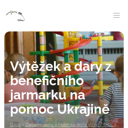
Výtěžek a dary z
benefičního
jarmarku na
pomoc Ukrajině
Úvod
»
Základní škola a Mateřská škola Vlčnov, ŠKOLA