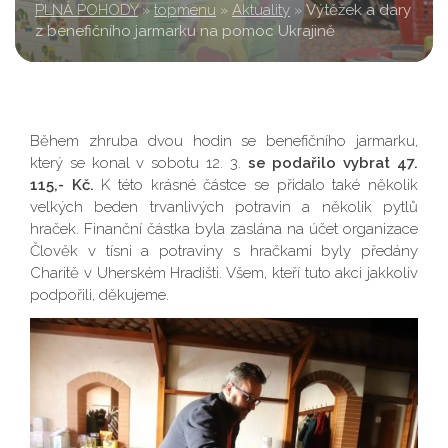
PLNÁ POHODY
»
topmenu
»
Aktuality
»
Výtěžek a dary
z benefičního jarmarku na pomoc Ukrajině
Během zhruba dvou hodin se benefičního jarmarku,
který se konal v sobotu 12. 3.
se podařilo vybrat 47.
115,- Kč.
K této krásné částce se přidalo také několik
velkých beden trvanlivých potravin a několik pytlů
hraček. Finanční částka byla zaslána na účet organizace
Člověk v tísni a potraviny s hračkami byly předány
Charitě v Uherském Hradišti. Všem, kteří tuto akci jakkoliv
podpořili, děkujeme.