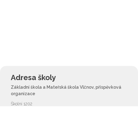
Adresa školy
Základní škola a Mateřská škola Vlčnov, příspěvková
organizace
Školní 1202
687 61 Vlčnov
reditel@zsvlcnov.cz