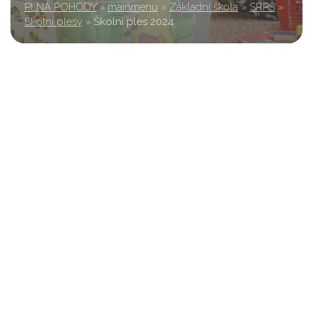
PLNÁ POHODY
»
mainmenu
»
Základní škola
»
SRPŠ
»
Školní plesy
»
Školní ples 2024