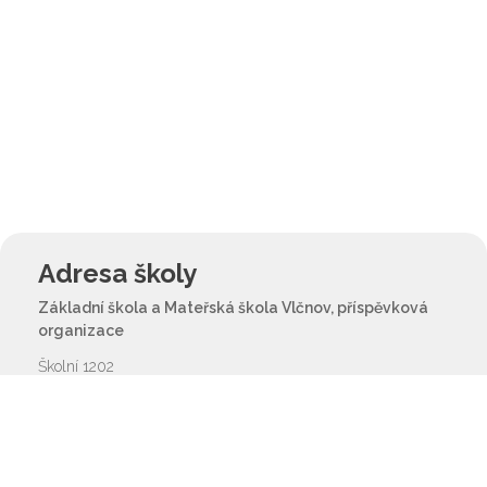
Adresa školy
Základní škola a Mateřská škola Vlčnov, příspěvková
organizace
Školní 1202
687 61 Vlčnov
reditel@zsvlcnov.cz