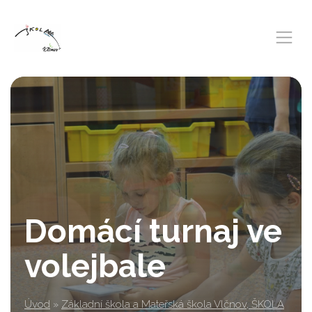
Domácí turnaj ve
volejbale
Úvod
»
Základní škola a Mateřská škola Vlčnov, ŠKOLA