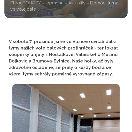
PLNÁ POHODY
»
topmenu
»
Aktuality
»
Domácí turnaj
ve volejbale
V sobotu 7. prosince jsme ve Vlčnově uvítali další
týmy našich volejbalových protihráček - tentokrát
soupeřky přijely z Hošťálkové, Valašského Meziříčí,
Bojkovic a Brumova-Bylnice. Naše holky, ač byly
zdravotně oslabené, se praly o každý bod a se
všemi týmy sehrály poměrně vyrovnané zápasy.