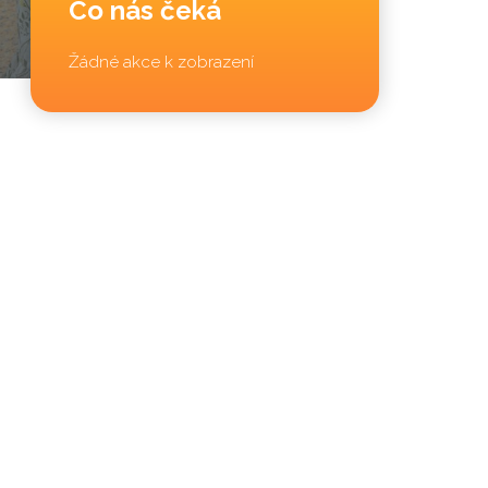
Co nás čeká
Žádné akce k zobrazení