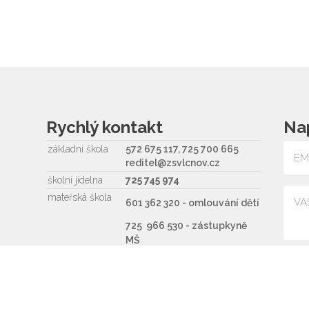
Rychlý kontakt
Na
základní škola
572 675 117, 725 700 665
reditel@zsvlcnov.cz
školní jídelna
725 745 974
mateřská škola
601 362 320 - omlouvání dětí
725 966 530 - zástupkyně
MŠ
ms.zsvlcnov@seznam.cz
Souh
ředitel
572 675 117, 725 700 665