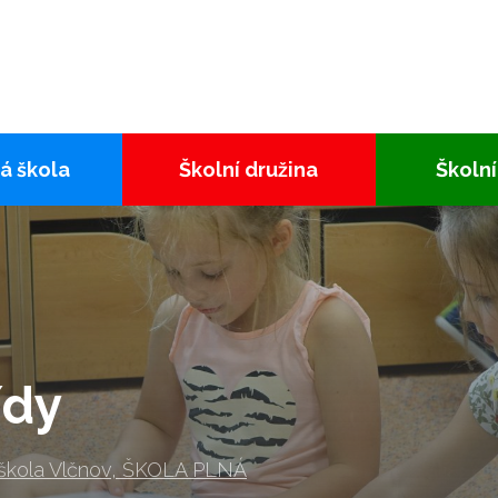
á škola
Školní družina
Školní
ídy
 škola Vlčnov, ŠKOLA PLNÁ