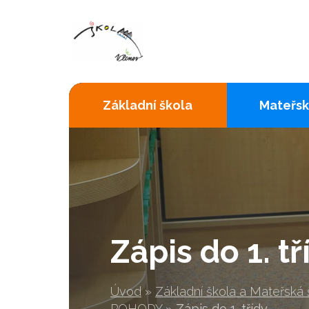
Základní škola
Mateřsk
Zápis do 1. tř
Úvod
»
Základní škola a Mateřská
POHODY
»
Zápis do 1. třídy