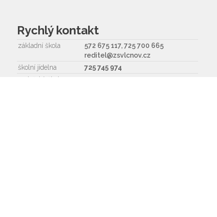
Rychlý kontakt
základní škola
572 675 117, 725 700 665
reditel@zsvlcnov.cz
školní jídelna
725 745 974
mateřská škola
601 362 320 - omlouvání dětí
725 966 530 - zástupkyně MŠ
ms.zsvlcnov@seznam.cz
ředitel
572 675 117, 725 700 665
Napište nám