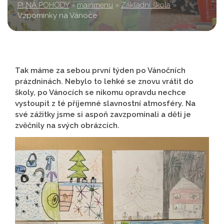
PLNÁ POHODY
»
mainmenu
»
Základní škola
»
Vzpomínky na Vánoce
Tak máme za sebou první týden po Vánočních
prázdninách. Nebylo to lehké se znovu vrátit do
školy, po Vánocích se nikomu opravdu nechce
vystoupit z té příjemné slavnostní atmosféry. Na
své zážitky jsme si aspoň zavzpomínali a děti je
zvěčnily na svých obrázcích.