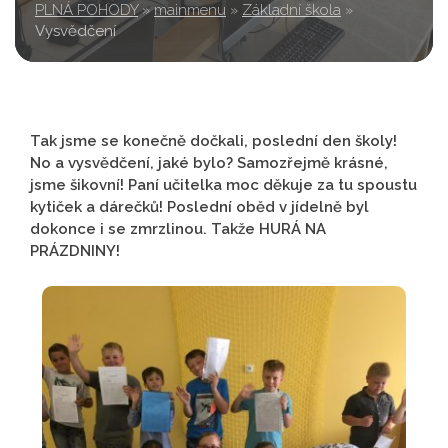
PLNÁ POHODY
»
mainmenu
»
Základní škola
»
Vysvědčení
Tak jsme se konečně dočkali, poslední den školy!
No a vysvědčení, jaké bylo? Samozřejmě krásné,
jsme šikovní! Paní učitelka moc děkuje za tu spoustu
kytiček a dárečků! Poslední oběd v jídelně byl
dokonce i se zmrzlinou. Takže HURÁ NA
PRÁZDNINY!