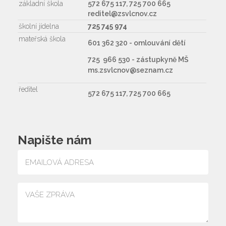
základní škola
572 675 117, 725 700 665
reditel@zsvlcnov.cz
školní jídelna
725 745 974
mateřská škola
601 362 320 - omlouvání dětí
725 966 530 - zástupkyně MŠ
ms.zsvlcnov@seznam.cz
ředitel
572 675 117, 725 700 665
Napište nám