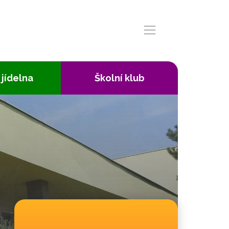
 jídelna
Školní klub