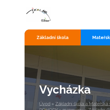
Základní škola
Mateřsk
Vycházka
Úvod
»
Základní škola a Mateřská
POHODY
»
mainmenu
»
Základní š