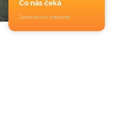
Co nás čeká
Žádné akce k zobrazení