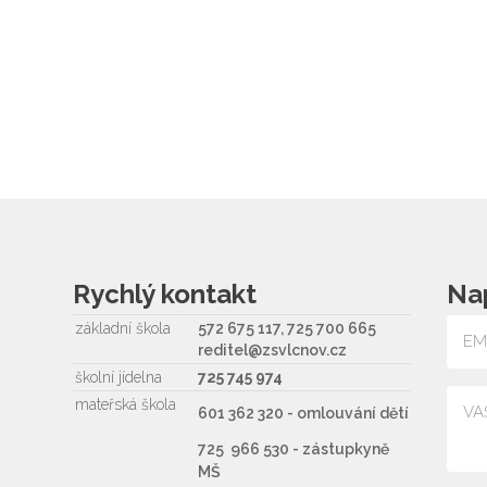
Rychlý kontakt
Na
základní škola
572 675 117, 725 700 665
reditel@zsvlcnov.cz
školní jídelna
725 745 974
mateřská škola
601 362 320 - omlouvání dětí
725 966 530 - zástupkyně
MŠ