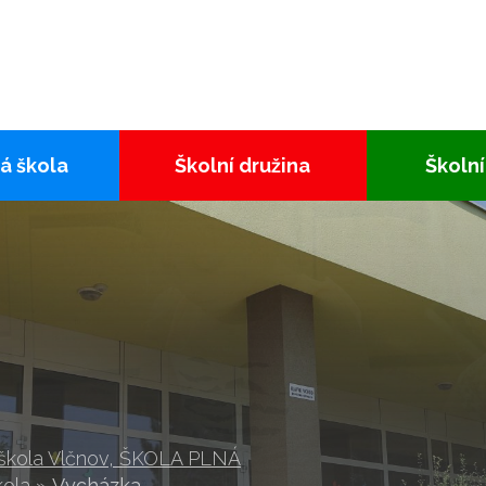
á škola
Školní družina
Školní
 škola Vlčnov, ŠKOLA PLNÁ
kola
»
Vycházka