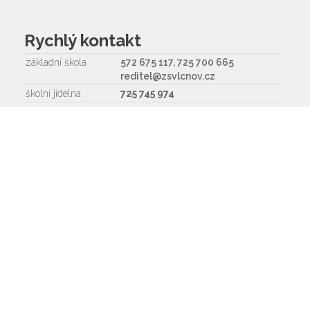
Rychlý kontakt
základní škola
572 675 117, 725 700 665
reditel@zsvlcnov.cz
školní jídelna
725 745 974
mateřská škola
601 362 320 - omlouvání dětí
725 966 530 - zástupkyně MŠ
ms.zsvlcnov@seznam.cz
ředitel
572 675 117, 725 700 665
Napište nám