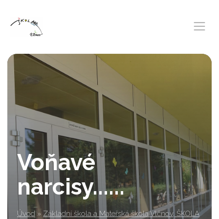
Voňavé
narcisy......
Úvod
»
Základní škola a Mateřská škola Vlčnov, ŠKOLA