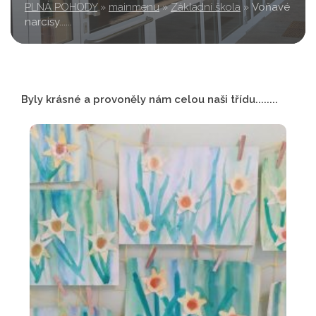
PLNÁ POHODY
»
mainmenu
»
Základní škola
»
Voňavé
narcisy......
Byly krásné a provoněly nám celou naši třídu........