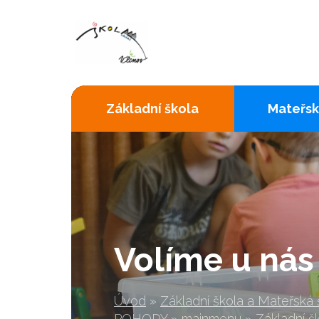
Základní škola
Mateřsk
Volíme u nás 
Úvod
»
Základní škola a Mateřská
POHODY
»
mainmenu
»
Základní š