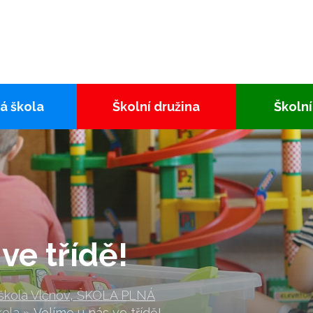
á škola
Školní družina
Školní
ve třídě!
 škola Vlčnov, ŠKOLA PLNÁ
kola
»
Volíme u nás ve třídě!