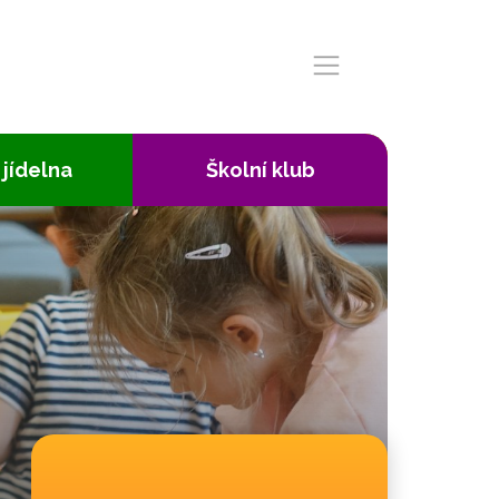
 jídelna
Školní klub