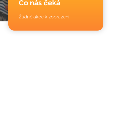
Co nás čeká
Žádné akce k zobrazení