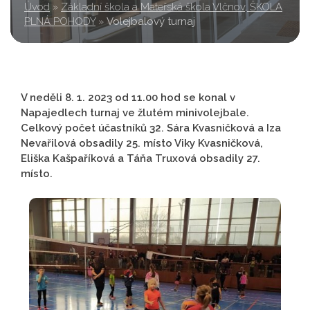
Úvod
»
Základní škola a Mateřská škola Vlčnov, ŠKOLA
PLNÁ POHODY
»
Volejbalový turnaj
V neděli 8. 1. 2023 od 11.00 hod se konal v
Napajedlech turnaj ve žlutém minivolejbale.
Celkový počet účastníků 32. Sára Kvasničková a Iza
Nevařilová obsadily 25. místo Viky Kvasničková,
Eliška Kašpaříková a Táňa Truxová obsadily 27.
místo.