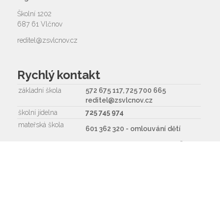
Školní 1202
687 61 Vlčnov
reditel@zsvlcnov.cz
Rychlý kontakt
základní škola
572 675 117, 725 700 665
reditel@zsvlcnov.cz
školní jídelna
725 745 974
mateřská škola
601 362 320 - omlouvání dětí
725 966 530 - zástupkyně MŠ
ms.zsvlcnov@seznam.cz
ředitel
572 675 117, 725 700 665