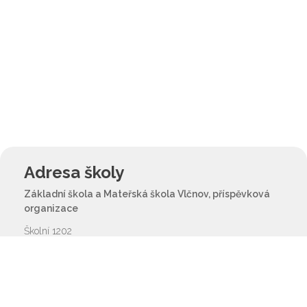
Adresa školy
Základní škola a Mateřská škola Vlčnov, příspěvková
organizace
Školní 1202
687 61 Vlčnov
reditel@zsvlcnov.cz