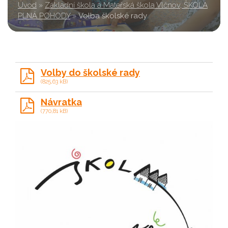
Úvod
»
Základní škola a Mateřská škola Vlčnov, ŠKOLA
PLNÁ POHODY
»
Volba školské rady
Volby do školské rady
(825,63 kB)
Návratka
(770,81 kB)