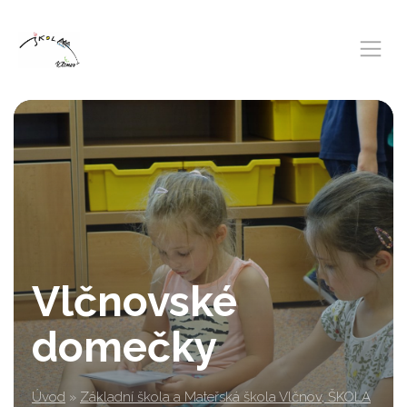
Vlčnovské
domečky
Úvod
»
Základní škola a Mateřská škola Vlčnov, ŠKOLA