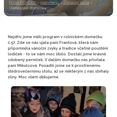
PLNÁ POHODY
»
mainmenu
»
Základní škola
»
Vlčnovské domečky
Nejdřív jsme měli program v rolnickém domečku
č.57. Zde se nás ujala paní Frantová, která nám
připomněla vánoční zvyky a tradice včetně pouštění
lodiček - to se nám moc líbilo. Dostali jsme krásně
zdobený perníček. V dalším domečku nás přivítala
paní Mikulcová. Posadili jsme se k prostřenému
štědrovečernímu stolu, až se některým z nás sbíhaly
sliny. Moc všem děkujeme.