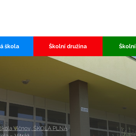
á škola
Školní družina
Školní
 škola Vlčnov, ŠKOLA PLNÁ
kola
»
Vitráž