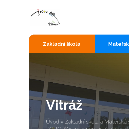
Základní škola
Mateřsk
Vitráž
Úvod
»
Základní škola a Mateřská
POHODY
»
mainmenu
»
Základní š