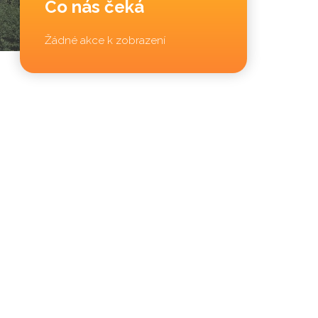
Co nás čeká
Žádné akce k zobrazení