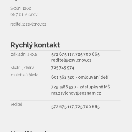
Školní 1202
687 61 Vlčnov
reditel@zsvlcnov.cz
Rychlý kontakt
základní škola
572 675 117, 725 700 665
reditel@zsvlcnov.cz
školní jídelna
725 745 974
mateřská škola
601 362 320 - omlouvání dětí
725 966 530 - zástupkyně MŠ
ms.zsvlcnov@seznam.cz
ředitel
572 675 117, 725 700 665