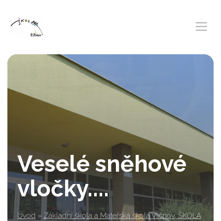
Veselé sněhové
vločky....
Úvod
»
Základní škola a Mateřská škola Vlčnov, ŠKOLA