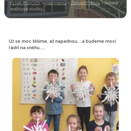
PLNÁ POHODY
»
mainmenu
»
Základní škola
»
Veselé
sněhové vločky....
Už se moc těšíme, až napadnou....a budeme moci
řádit na sněhu.....