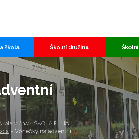
á škola
Školní družina
Školní
adventní
 škola Vlčnov, ŠKOLA PLNÁ
kola
»
Věnečky na adventní