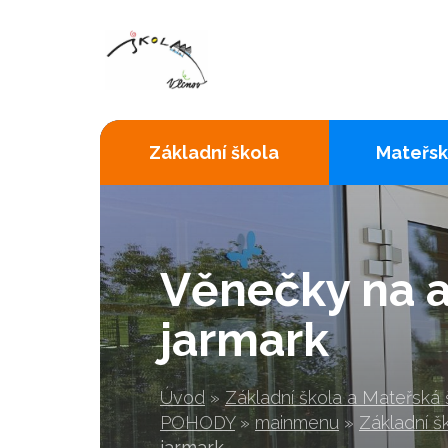
Základní škola
Mateřsk
Věnečky na 
jarmark
Úvod
»
Základní škola a Mateřská
POHODY
»
mainmenu
»
Základní š
jarmark