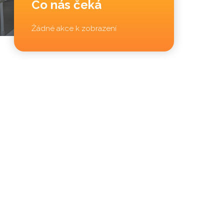
Co nás čeká
Žádné akce k zobrazení