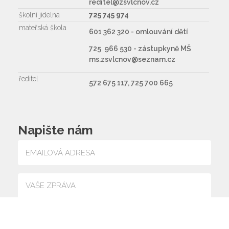
reditel@zsvlcnov.cz
školní jídelna
725 745 974
mateřská škola
601 362 320 - omlouvání dětí
725 966 530 - zástupkyně MŠ
ms.zsvlcnov@seznam.cz
ředitel
572 675 117, 725 700 665
Napište nám