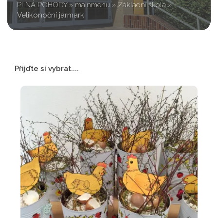
PLNÁ POHODY
»
mainmenu
»
Základní škola
»
Velikonoční jarmark
Přijďte si vybrat....