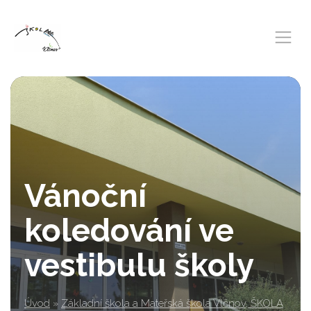
Vánoční
koledování ve
vestibulu školy
Úvod
»
Základní škola a Mateřská škola Vlčnov, ŠKOLA