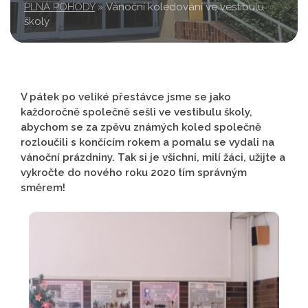
PLNÁ POHODY
»
Vánoční koledování ve vestibulu
školy
V pátek po veliké přestávce jsme se jako
každoročně společně sešli ve vestibulu školy,
abychom se za zpěvu známých koled společně
rozloučili s končícím rokem a pomalu se vydali na
vánoční prázdniny. Tak si je všichni, milí žáci, užijte a
vykročte do nového roku 2020 tím správným
směrem!