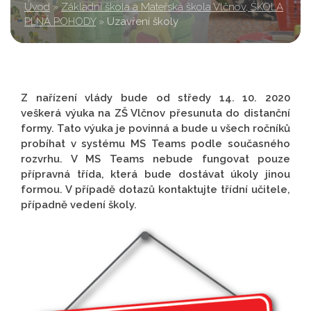
Úvod
»
Základní škola a Mateřská škola Vlčnov, ŠKOLA
PLNÁ POHODY
»
Uzavření školy
Z nařízení vlády bude od středy 14. 10. 2020
veškerá výuka na ZŠ Vlčnov přesunuta do distanční
formy. Tato výuka je povinná a bude u všech ročníků
probíhat v systému MS Teams podle současného
rozvrhu. V MS Teams nebude fungovat pouze
přípravná třída, která bude dostávat úkoly jinou
formou. V případě dotazů kontaktujte třídní učitele,
případně vedení školy.