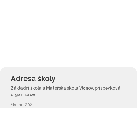
Adresa školy
Základní škola a Mateřská škola Vlčnov, příspěvková
organizace
Školní 1202
687 61 Vlčnov
reditel@zsvlcnov.cz