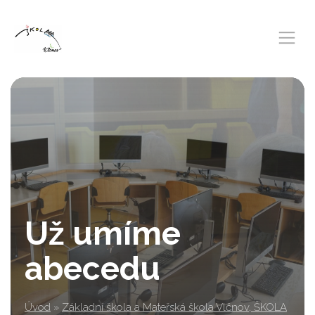
Už umíme
abecedu
Úvod
»
Základní škola a Mateřská škola Vlčnov, ŠKOLA