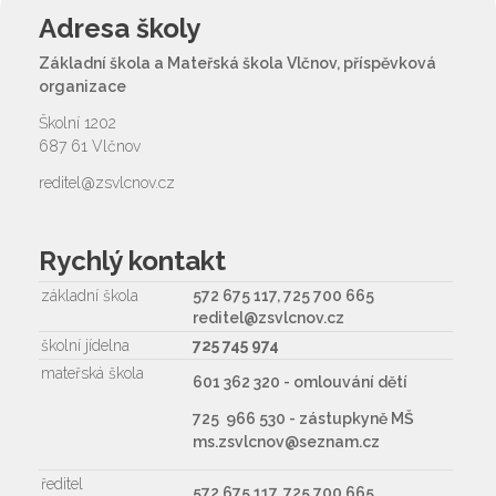
Adresa školy
Základní škola a Mateřská škola Vlčnov, příspěvková
organizace
Školní 1202
687 61 Vlčnov
reditel@zsvlcnov.cz
Rychlý kontakt
základní škola
572 675 117, 725 700 665
reditel@zsvlcnov.cz
školní jídelna
725 745 974
mateřská škola
601 362 320 - omlouvání dětí
725 966 530 - zástupkyně MŠ
ms.zsvlcnov@seznam.cz
ředitel
572 675 117, 725 700 665