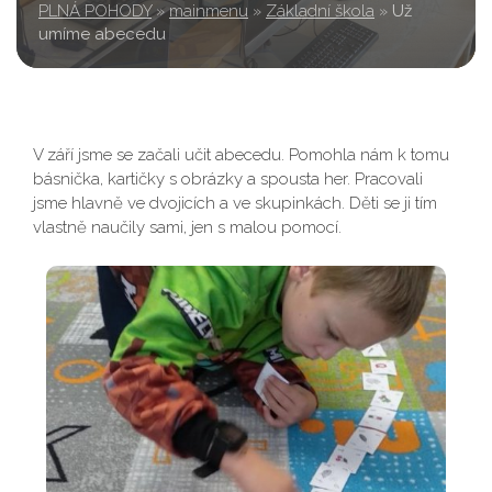
PLNÁ POHODY
»
mainmenu
»
Základní škola
»
Už
umíme abecedu
V září jsme se začali učit abecedu. Pomohla nám k tomu
básnička, kartičky s obrázky a spousta her. Pracovali
jsme hlavně ve dvojicích a ve skupinkách. Děti se ji tím
vlastně naučily sami, jen s malou pomocí.