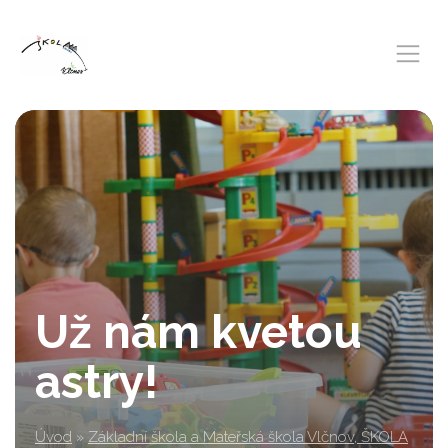
Už nám kvetou
astry!
Úvod
»
Základní škola a Mateřská škola Vlčnov, ŠKOLA