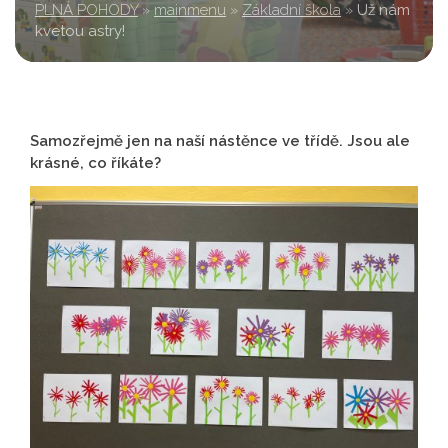
PLNÁ POHODY
»
mainmenu
»
Základní škola
»
Už nám
kvetou astry!
Samozřejmě jen na naší nástěnce ve třídě. Jsou ale
krásné, co říkáte?