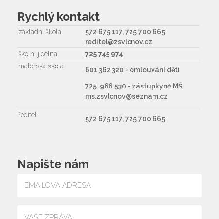
Rychlý kontakt
základní škola
572 675 117, 725 700 665
reditel@zsvlcnov.cz
školní jídelna
725 745 974
mateřská škola
601 362 320 - omlouvání dětí
725 966 530 - zástupkyně MŠ
ms.zsvlcnov@seznam.cz
ředitel
572 675 117, 725 700 665
Napište nám