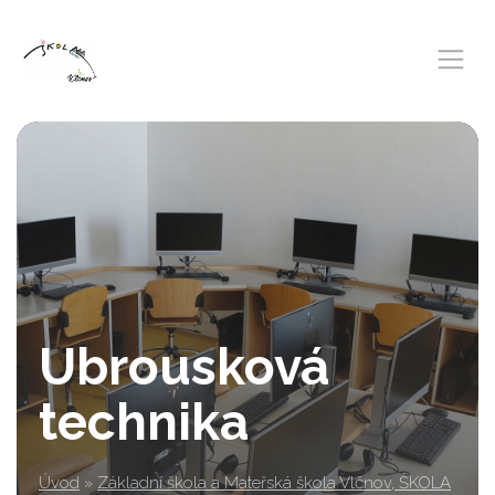
Ubrousková
technika
Úvod
»
Základní škola a Mateřská škola Vlčnov, ŠKOLA