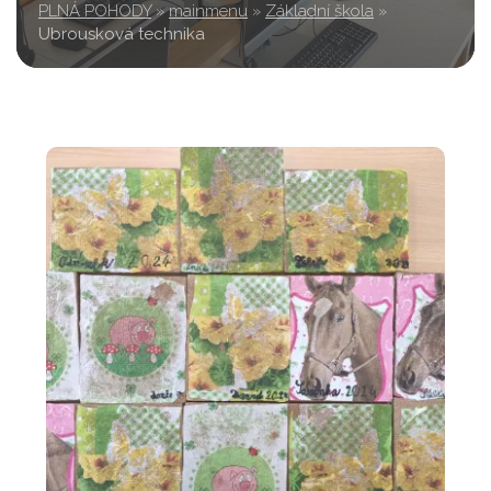
PLNÁ POHODY
»
mainmenu
»
Základní škola
»
Ubrousková technika