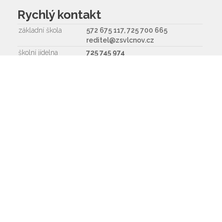
Rychlý kontakt
základní škola
572 675 117, 725 700 665
reditel@zsvlcnov.cz
školní jídelna
725 745 974
mateřská škola
601 362 320 - omlouvání dětí
725 966 530 - zástupkyně MŠ
ms.zsvlcnov@seznam.cz
ředitel
572 675 117, 725 700 665
Napište nám