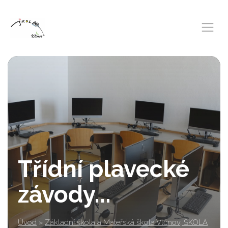
Třídní plavecké
závody...
Úvod
»
Základní škola a Mateřská škola Vlčnov, ŠKOLA