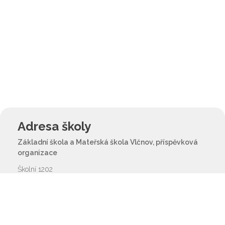
Adresa školy
Základní škola a Mateřská škola Vlčnov, příspěvková
organizace
Školní 1202
687 61 Vlčnov
reditel@zsvlcnov.cz