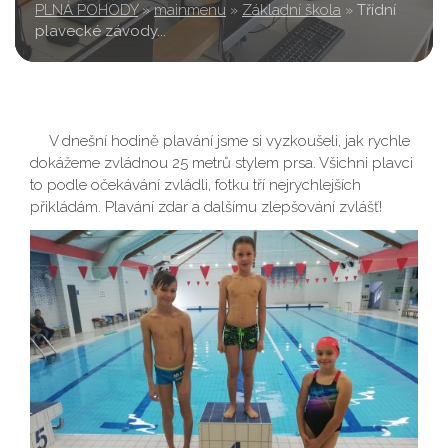
PLNÁ POHODY
»
mainmenu
»
Základní škola
»
Třídní
plavecké závody...
V dnešní hodině plavání jsme si vyzkoušeli, jak rychle
dokážeme zvládnou 25 metrů stylem prsa. Všichni plavci
to podle očekávání zvládli, fotku tří nejrychlejších
přikládám. Plavání zdar a dalšímu zlepšování zvlášť!