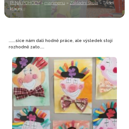
PLNÁ POHODY
»
mainmenu
»
Základní škola
»
Třídní
klauni...
......sice nám dali hodně práce, ale výsledek stojí
rozhodně zato....