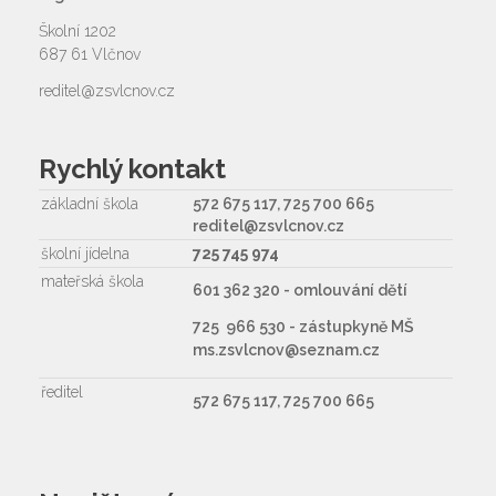
Školní 1202
687 61 Vlčnov
reditel@zsvlcnov.cz
Rychlý kontakt
základní škola
572 675 117, 725 700 665
reditel@zsvlcnov.cz
školní jídelna
725 745 974
mateřská škola
601 362 320 - omlouvání dětí
725 966 530 - zástupkyně MŠ
ms.zsvlcnov@seznam.cz
ředitel
572 675 117, 725 700 665