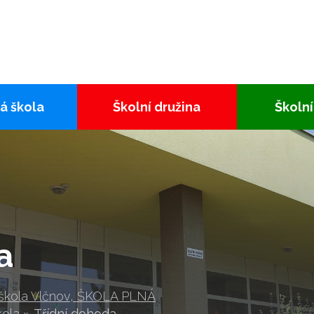
á škola
Školní družina
Školní
a
 škola Vlčnov, ŠKOLA PLNÁ
kola
»
Třídní dohoda