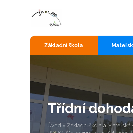
Základní škola
Mateřsk
Třídní dohod
Úvod
»
Základní škola a Mateřská
POHODY
»
mainmenu
»
Základní š