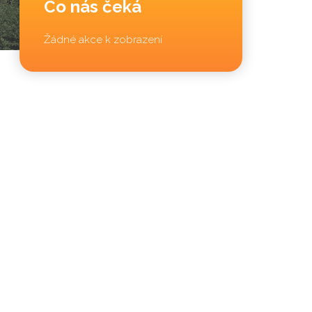
Co nás čeká
Žádné akce k zobrazení