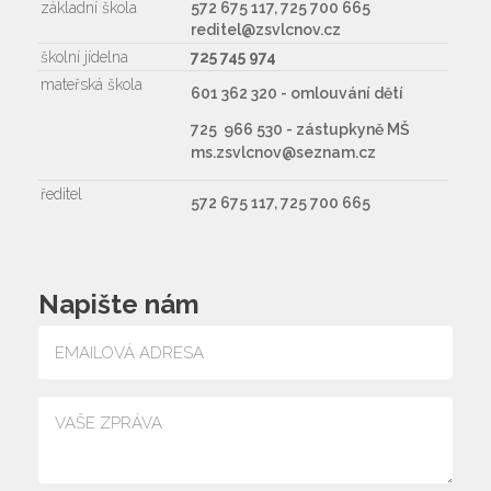
základní škola
572 675 117, 725 700 665
reditel@zsvlcnov.cz
školní jídelna
725 745 974
mateřská škola
601 362 320 - omlouvání dětí
725 966 530 - zástupkyně MŠ
ms.zsvlcnov@seznam.cz
ředitel
572 675 117, 725 700 665
Napište nám