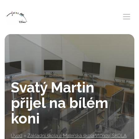
Svatý Martin
přijel na bílém
koni
Úvod
»
Základní škola a Mateřská škola Vlčnov, ŠKOLA