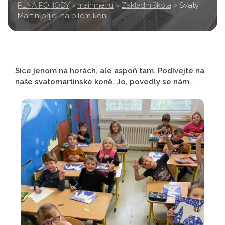
PLNÁ POHODY
»
mainmenu
»
Základní škola
»
Svatý
Martin přijel na bílém koni
Sice jenom na horách, ale aspoň tam. Podívejte na
naše svatomartinské koně. Jo, povedly se nám.