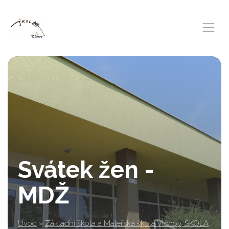
Svátek žen -
MDŽ
Úvod
»
Základní škola a Mateřská škola Vlčnov, ŠKOLA