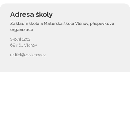
Adresa školy
Základní škola a Mateřská škola Vlčnov, příspěvková
organizace
Školní 1202
687 61 Vlčnov
reditel@zsvlcnov.cz
Rychlý kontakt
základní škola
572 675 117, 725 700 665
reditel@zsvlcnov.cz
školní jídelna
725 745 974
mateřská škola
601 362 320 - omlouvání dětí
725 966 530 - zástupkyně MŠ
ms.zsvlcnov@seznam.cz