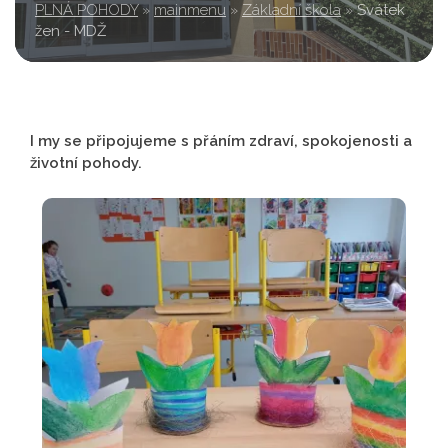
PLNÁ POHODY
»
mainmenu
»
Základní škola
»
Svátek
žen - MDŽ
I my se připojujeme s přáním zdraví, spokojenosti a
životní pohody.