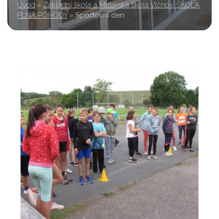
Úvod
»
Základní škola a Mateřská škola Vlčnov, ŠKOLA
PLNÁ POHODY
»
Sportovní den