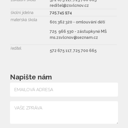
reditel@zsvlcnov.cz
školní jídelna
725 745 974
mateřská škola
601 362 320 - omlouvání dětí
725 966 530 - zástupkyně MŠ
ms.zsvlcnov@seznam.cz
ředitel
572 675 117, 725 700 665
Napište nám