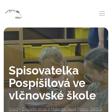
Spisovatelka
Pospíšilová ve
vlčnovské škole
Úvod
»
Základní škola a Mateřská škola Vlčnov, ŠKOLA