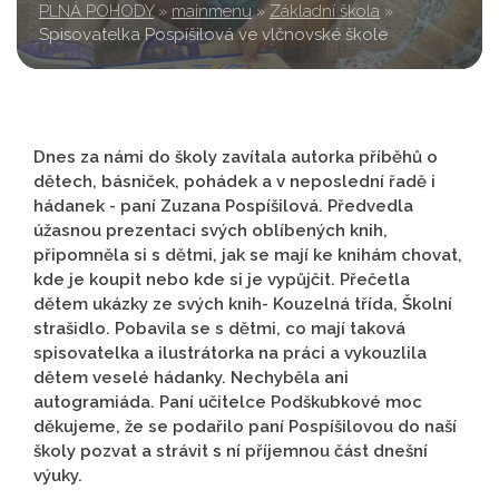
PLNÁ POHODY
»
mainmenu
»
Základní škola
»
Spisovatelka Pospíšilová ve vlčnovské škole
Dnes za námi do školy zavítala autorka příběhů o
dětech, básniček, pohádek a v neposlední řadě i
hádanek - paní Zuzana Pospíšilová. Předvedla
úžasnou prezentaci svých oblíbených knih,
připomněla si s dětmi, jak se mají ke knihám chovat,
kde je koupit nebo kde si je vypůjčit. Přečetla
dětem ukázky ze svých knih- Kouzelná třída, Školní
strašidlo. Pobavila se s dětmi, co mají taková
spisovatelka a ilustrátorka na práci a vykouzlila
dětem veselé hádanky. Nechyběla ani
autogramiáda. Paní učitelce Podškubkové moc
děkujeme, že se podařilo paní Pospíšilovou do naší
školy pozvat a strávit s ní příjemnou část dnešní
výuky.