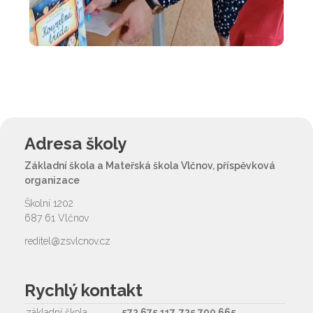
Adresa školy
Základní škola a Mateřská škola Vlčnov, příspěvková
organizace
Školní 1202
687 61 Vlčnov
reditel@zsvlcnov.cz
Rychlý kontakt
základní škola
572 675 117, 725 700 665