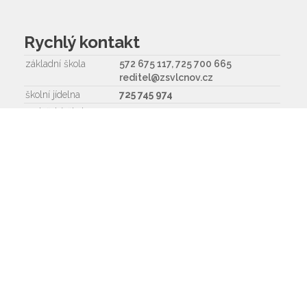
Rychlý kontakt
základní škola
572 675 117, 725 700 665
reditel@zsvlcnov.cz
školní jídelna
725 745 974
mateřská škola
601 362 320 - omlouvání dětí
725 966 530 - zástupkyně MŠ
ms.zsvlcnov@seznam.cz
ředitel
572 675 117, 725 700 665
Napište nám