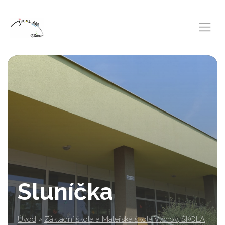
Sluníčka
Úvod
»
Základní škola a Mateřská škola Vlčnov, ŠKOLA