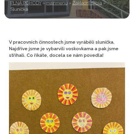
PLNÁ POHODY
»
mainmenu
»
Základní škola
»
Sluníčka
V pracovních činnostech jsme vyráběli sluníčka.
Najdříve jsme je vybarvili voskovkama a pak jsme
střihali. Co říkáte, docela se nám povedla!