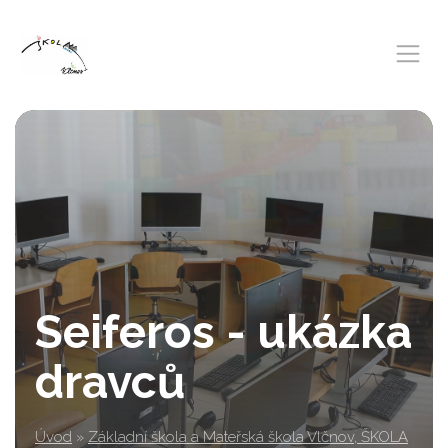
Seiferos - ukázka
dravců
Úvod
»
Základní škola a Mateřská škola Vlčnov, ŠKOLA