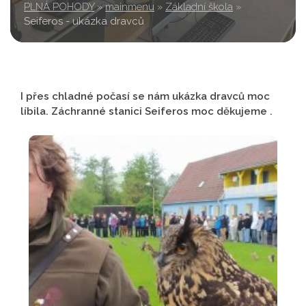
PLNÁ POHODY
»
mainmenu
»
Základní škola
»
Seiferos - ukázka dravců
I přes chladné počasí se nám ukázka dravců moc
líbila. Záchranné stanici Seiferos moc děkujeme .