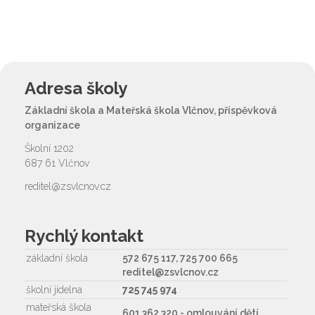
Adresa školy
Základní škola a Mateřská škola Vlčnov, příspěvková
organizace
Školní 1202
687 61 Vlčnov
reditel@zsvlcnov.cz
Rychlý kontakt
základní škola
572 675 117, 725 700 665
reditel@zsvlcnov.cz
školní jídelna
725 745 974
mateřská škola
601 362 320 - omlouvání dětí