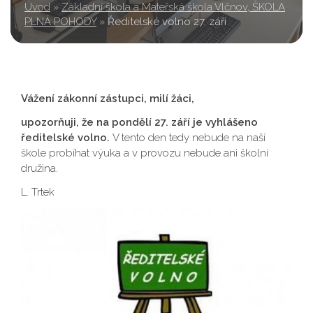
Úvod
»
Základní škola a Mateřská škola Vlčnov, ŠKOLA
PLNÁ POHODY
»
Ředitelské volno 27. září
Vážení zákonní zástupci, milí žáci,
upozorňuji, že na pondělí 27. září je vyhlášeno
ředitelské volno.
V tento den tedy nebude na naší
škole probíhat výuka a v provozu nebude ani školní
družina.
L. Trtek