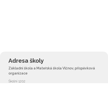
Adresa školy
Základní škola a Mateřská škola Vlčnov, příspěvková
organizace
Školní 1202
687 61 Vlčnov
reditel@zsvlcnov.cz