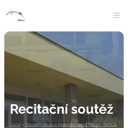
Recitační soutěž
Úvod
»
Základní škola a Mateřská škola Vlčnov, ŠKOLA