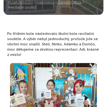
PLNÁ POHODY
»
mainmenu
»
Základní škola
»
Recitační soutěž
Po třídním kole následovalo školní kole recitační
soutěže. A výběr nebyl jednoduchý, protože jste se
všichni moc snažili. Steli, Ninko, Adámku a Domčo,
moc děkujeme za skvělou reprezentaci. Adi, krásné
2.místo!