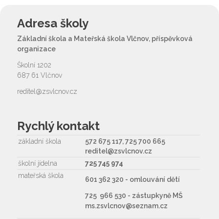
Adresa školy
Základní škola a Mateřská škola Vlčnov, příspěvková
organizace
Školní 1202
687 61 Vlčnov
reditel@zsvlcnov.cz
Rychlý kontakt
základní škola
572 675 117, 725 700 665
reditel@zsvlcnov.cz
školní jídelna
725 745 974
mateřská škola
601 362 320 - omlouvání dětí
725 966 530 - zástupkyně MŠ
ms.zsvlcnov@seznam.cz