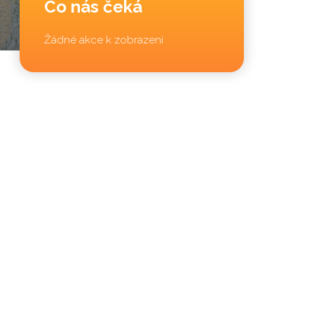
Co nás čeká
Žádné akce k zobrazení