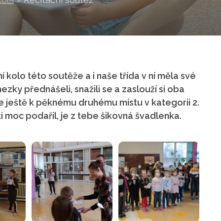
 kolo této soutěže a i naše třída v ní měla své
ezky přednášeli, snažili se a zaslouží si oba
e ještě k pěknému druhému místu v kategorii 2.
ti moc podařil, je z tebe šikovná švadlenka.