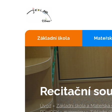
Základní škola
Mateřsk
Recitační so
Úvod
»
Základní škola a Mateřská
POHODY
»
mainmenu
»
Základní š