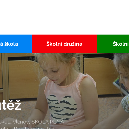
á škola
Školní družina
Školní
utěž
 škola Vlčnov, ŠKOLA PLNÁ
kola
»
Recitační soutěž