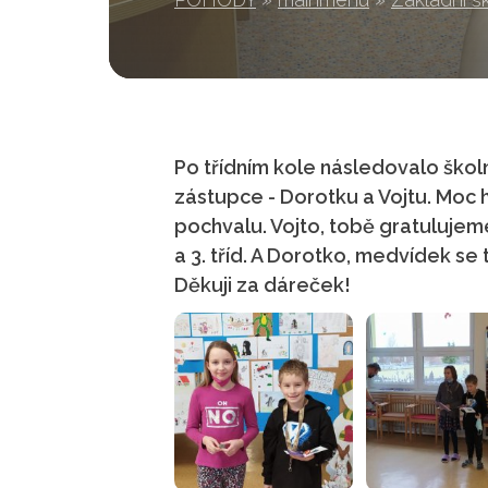
Po třídním kole následovalo školní
zástupce - Dorotku a Vojtu. Moc h
pochvalu. Vojto, tobě gratulujem
a 3. tříd. A Dorotko, medvídek se 
Děkuji za dáreček!