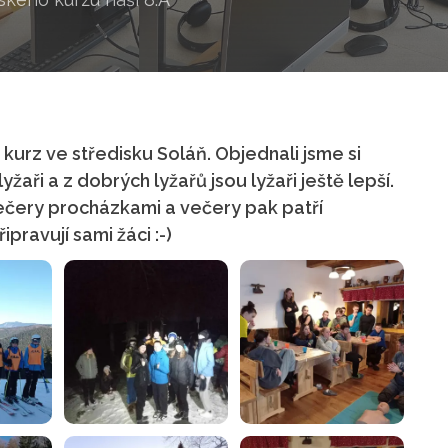
 kurz ve středisku Soláň. Objednali jsme si
lyžaři a z dobrých lyžařů jsou lyžaři ještě lepší.
ečery procházkami a večery pak patří
ravují sami žáci :-)