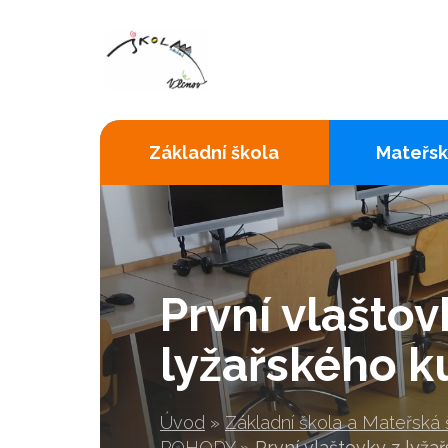
Základní škola
Mateřsk
První vlaštov
lyžařského ku
Úvod
»
Základní škola a Mateřská
POHODY
»
První vlaštovky z lyža