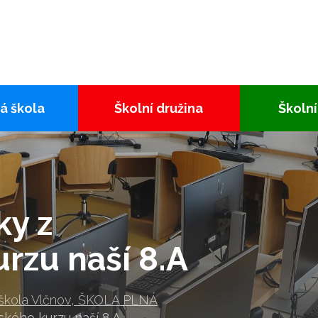
á škola
Školní družina
Školní
ky z
rzu naší 8.A
 škola Vlčnov, ŠKOLA PLNÁ
řského kurzu naší 8.A