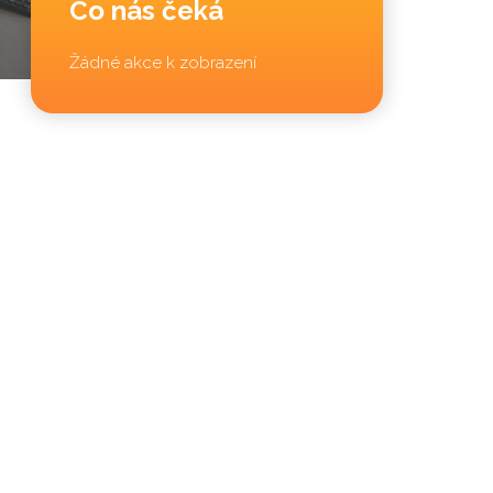
Co nás čeká
Žádné akce k zobrazení