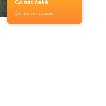
Co nás čeká
Žádné akce k zobrazení