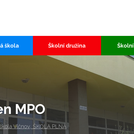
á škola
Školní družina
Školní
den MPO
 škola Vlčnov, ŠKOLA PLNÁ