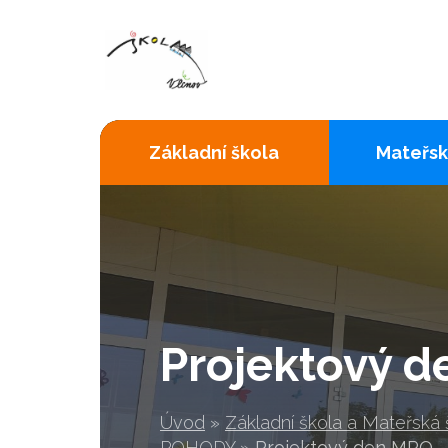
Základní škola
Mateřsk
Projektový 
Úvod
»
Základní škola a Mateřská
POHODY
»
Projektový den MPO