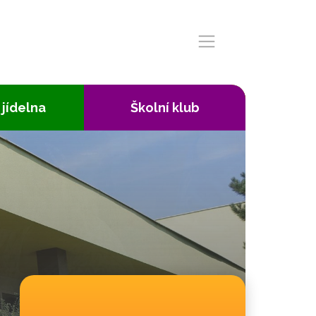
 jídelna
Školní klub