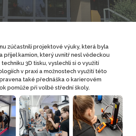
dnu zúčastnili projektové výuky, která byla
 přijel kamion, který uvnitř nesl vědeckou
techniku 3D tisku, vyslechli si o využití
logiích v praxi a možnostech využití této
 připravena také přednáška o karierovém
 rok pomůže při volbě střední školy.