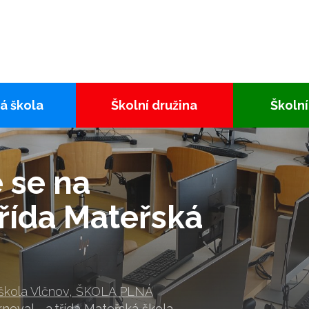
á škola
Školní družina
Školní
 se na
třída Mateřská
 škola Vlčnov, ŠKOLA PLNÁ
neval - 3.třída Mateřská škola