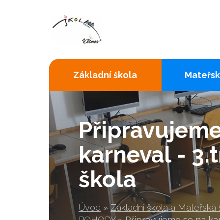
Základní škola
Mateřsk
Připravujeme
karneval - 3.
škola
Úvod
»
Základní škola a Mateřská
POHODY
»
Připravujeme se na kar