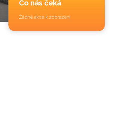
Co nás čeká
Žádné akce k zobrazení