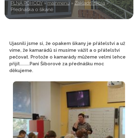
PLNÁ POHODY
»
mainmenu
»
Základní škola
»
Přednáška o šikaně
Ujasnili jsme si, že opakem šikany je přátelství a už
víme, že kamarádů si musíme vážit a o přátelství
pečovat. Protože o kamarády můžeme velmi lehce
přijít........Paní Šiborové za přednášku moc
děkujeme.