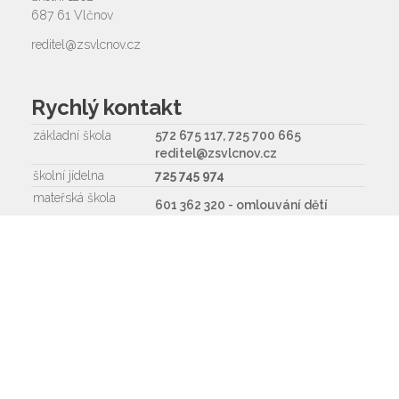
687 61 Vlčnov
reditel@zsvlcnov.cz
Rychlý kontakt
základní škola
572 675 117, 725 700 665
reditel@zsvlcnov.cz
školní jídelna
725 745 974
mateřská škola
601 362 320 - omlouvání dětí
725 966 530 - zástupkyně MŠ
ms.zsvlcnov@seznam.cz
ředitel
572 675 117, 725 700 665
Napište nám