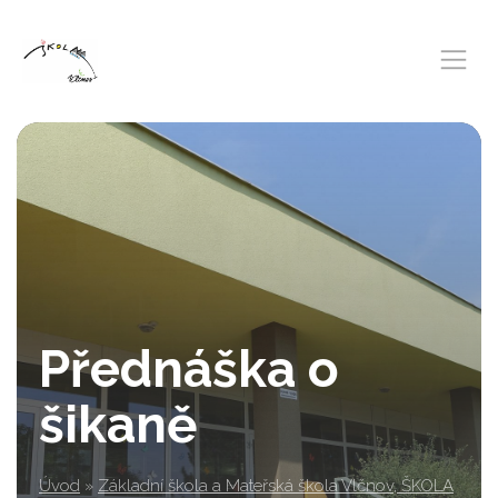
Přednáška o
šikaně
Úvod
»
Základní škola a Mateřská škola Vlčnov, ŠKOLA